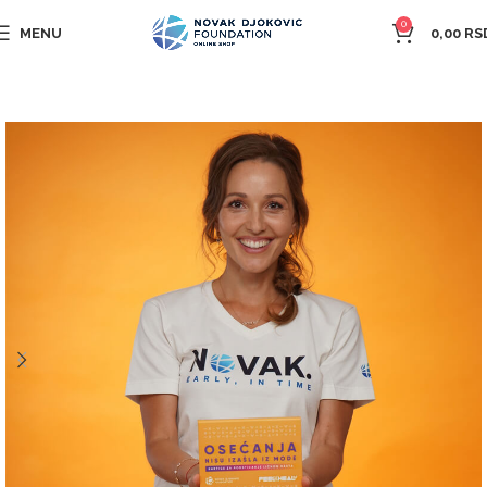
0
MENU
0,00
RS