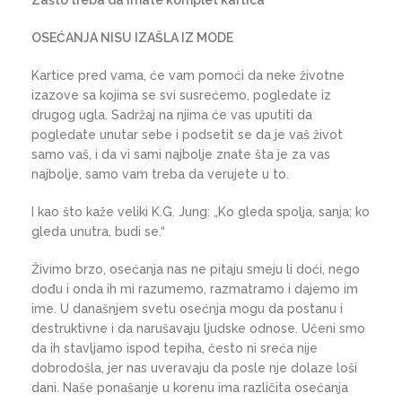
Zašto treba da imate komplet kartica
OSEĆANJA NISU IZAŠLA IZ MODE
Kartice pred vama, će vam pomoći da neke životne
izazove sa kojima se svi susrećemo, pogledate iz
drugog ugla. Sadržaj na njima će vas uputiti da
pogledate unutar sebe i podsetit se da je vaš život
samo vaš, i da vi sami najbolje znate šta je za vas
najbolje, samo vam treba da verujete u to.
I kao što kaže veliki K.G. Jung: „Ko gleda spolja, sanja; ko
gleda unutra, budi se.“
Živimo brzo, osećanja nas ne pitaju smeju li doći, nego
dođu i onda ih mi razumemo, razmatramo i dajemo im
ime. U današnjem svetu osećnja mogu da postanu i
destruktivne i da narušavaju ljudske odnose. Učeni smo
da ih stavljamo ispod tepiha, često ni sreća nije
dobrodošla, jer nas uveravaju da posle nje dolaze loši
dani. Naše ponašanje u korenu ima različita osećanja