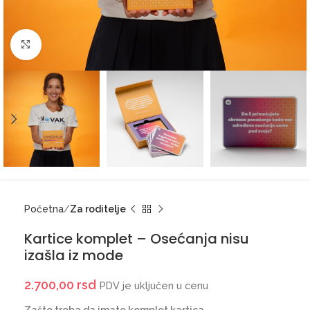
Click to enlarge
Početna
Za roditelje
Kartice komplet – Osećanja nisu
izašla iz mode
2.700,00
rsd
PDV je uključen u cenu