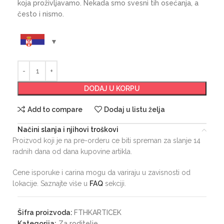
koja proživljavamo. Nekada smo svesni tih osećanja, a
često i nismo.
DODAJ U KORPU
Add to compare
Dodaj u listu želja
Načini slanja i njihovi troškovi
Proizvod koji je na pre-orderu ce biti spreman za slanje 14
radnih dana od dana kupovine artikla.
Cene isporuke i carina mogu da variraju u zavisnosti od
lokacije. Saznajte više u
FAQ
sekciji.
Šifra proizvoda:
FTHKARTICEK
Kategorija:
Za roditelje