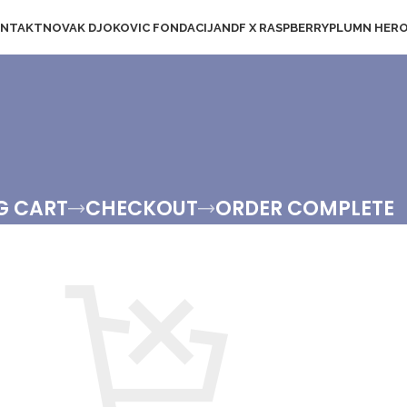
NTAKT
NOVAK DJOKOVIC FONDACIJA
NDF X RASPBERRYPLUM
N HER
G CART
CHECKOUT
ORDER COMPLETE