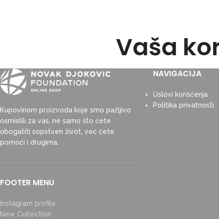
Vaša kor
NAVIGACIJA
Uslovi korišćenja
Politika privatnosti
Kupovinom proizvoda koje smo pažljivo
osmislili za vas, ne samo što ćete
obogatiti sopstven život, već ćete
pomoći i drugima.
FOOTER MENU
Instagram profile
New Collection