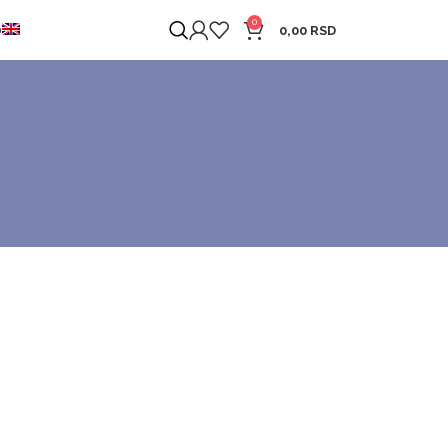
0
O
0,00
RSD