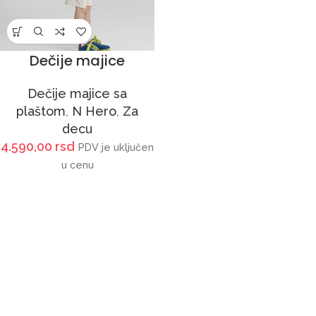
Dečije majice
Dečije majice sa
plaštom
,
N Hero
,
Za
decu
4.590,00
rsd
PDV je uključen
u cenu