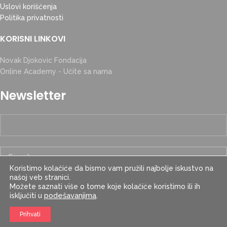
Uslovi korišćenja
Politika privatnosti
KORISNI LINKOVI
Novak Djokovic Fondacija
Online Academy - Učite sa nama
Newsletter
Koristimo kolačiće da bismo vam pružili najbolje iskustvo na
našoj veb stranici.
Možete saznati više o tome koje kolačiće koristimo ili ih
podešavanjima
.
isključiti u
Prihvati