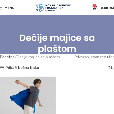
0
MENU
0,00
RS
Dečije majice sa
plaštom
Početna
Dečije majice sa plaštom
Prikazan jedan rezultat
Prikaži bočnu traku