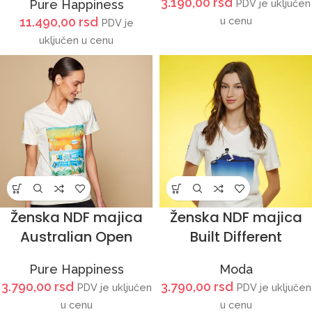
3.190,00
rsd
Pure Happiness
PDV je uključen
11.490,00
rsd
u cenu
PDV je
uključen u cenu
Ženska NDF majica
Ženska NDF majica
Australian Open
Built Different
Pure Happiness
Moda
3.790,00
rsd
3.790,00
rsd
PDV je uključen
PDV je uključen
u cenu
u cenu