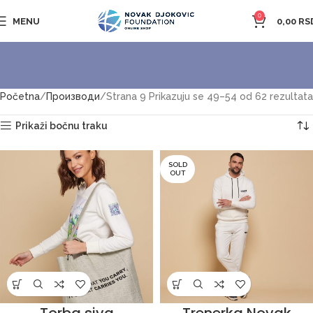
0
MENU
0,00
RS
Početna
Производи
Strana 9
Prikazuju se 49–54 od 62 rezultata
Prikaži bočnu traku
SOLD
OUT