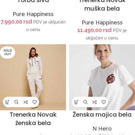
Torba siva
Trenerka Novak
muška bela
Pure Happiness
7.990,00
rsd
PDV je uključen
Pure Happiness
u cenu
11.490,00
rsd
PDV je
uključen u cenu
SOLD
OUT
Trenerka Novak
Ženska majica bela
ženska bela
N Hero