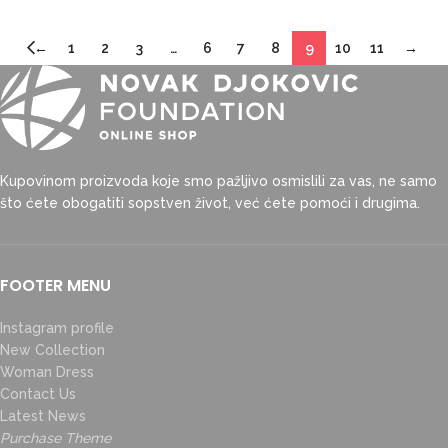
←
1
2
3
…
6
7
8
9
10
11
→
Kupovinom proizvoda koje smo pažljivo osmislili za vas, ne samo
što ćete obogatiti sopstven život, već ćete pomoći i drugima.
FOOTER MENU
Instagram profile
New Collection
Woman Dress
Contact Us
Latest News
Purchase Theme