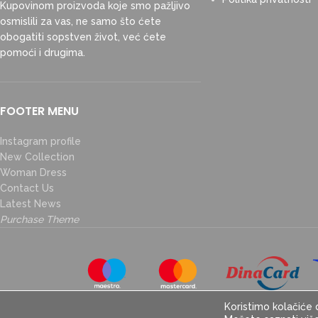
Kupovinom proizvoda koje smo pažljivo
osmislili za vas, ne samo što ćete
obogatiti sopstven život, već ćete
pomoći i drugima.
FOOTER MENU
Instagram profile
New Collection
Woman Dress
Contact Us
Latest News
Purchase Theme
Koristimo kolačiće 