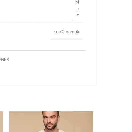
M
,
L
100% pamuk
ENFS