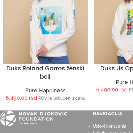
Duks Roland Garros ženski
Duks Us Op
beli
Pure 
6.490,00
rsd
Pure Happiness
P
6.490,00
rsd
PDV je uključen u cenu
NAVIGACIJA
Uslovi korišćenja
Politika privatnosti