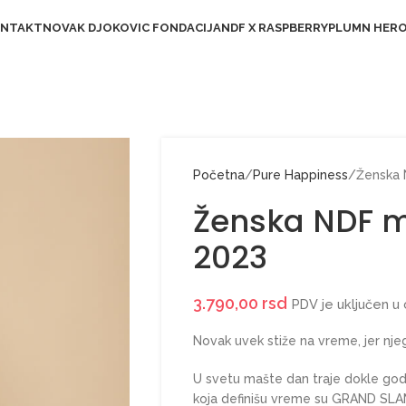
NTAKT
NOVAK DJOKOVIC FONDACIJA
NDF X RASPBERRYPLUM
N HER
Početna
Pure Happiness
Ženska 
Ženska NDF m
2023
3.790,00
rsd
PDV je uključen u
Novak uvek stiže na vreme, jer nje
U svetu mašte dan traje dokle go
koja definišu vreme su GRAND SLAM