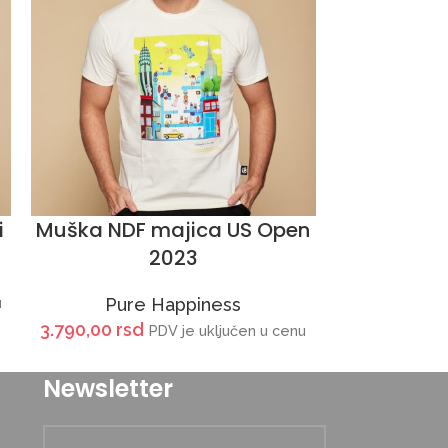
i
Muška NDF majica US Open
Muška
2023
Aust
u
Pure Happiness
Pur
3.790,00
rsd
3.790,00
rs
PDV je uključen u cenu
Newsletter