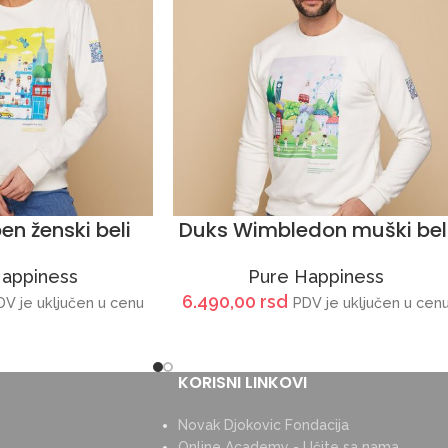
en ženski beli
Duks Wimbledon muški bel
Happiness
Pure Happiness
6.490,00
rsd
DV je uključen u cenu
PDV je uključen u cen
KORISNI LINKOVI
Novak Djokovic Fondacija
Online Academy - Učite sa nama