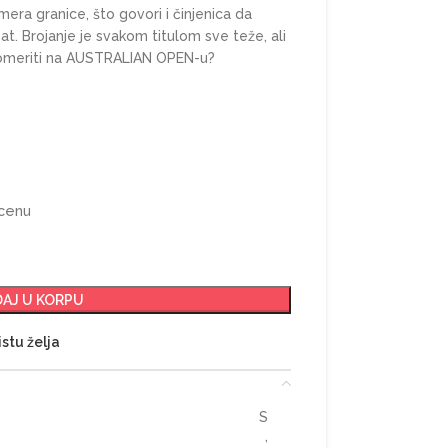
era granice, što govori i činjenica da
t. Brojanje je svakom titulom sve teže, ali
ka pomeriti na AUSTRALIAN OPEN-u?
 cenu
AJ U KORPU
istu želja
S
,