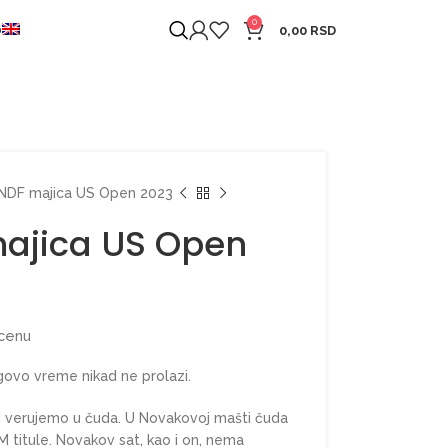
0
O
0,00
RSD
NDF majica US Open 2023
ajica US Open
 cenu
govo vreme nikad ne prolazi.
d verujemo u čuda. U Novakovoj mašti čuda
 titule. Novakov sat, kao i on, nema