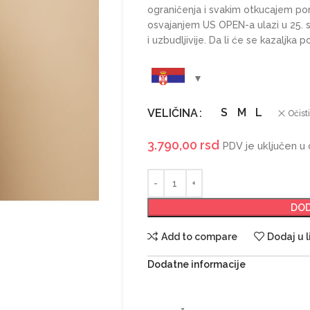
ograničenja i svakim otkucajem pom
osvajanjem US OPEN-a ulazi u 25. sa
i uzbudljivije. Da li će se kazalj
S
M
L
VELIČINA
Očisti
3.790,00
rsd
PDV je uključen u
DOD
Add to compare
Dodaj u l
Dodatne informacije