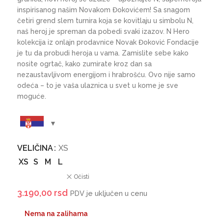
inspirisanog našim Novakom Đokovićem! Sa snagom
četiri grend slem turnira koja se kovitlaju u simbolu N,
naš heroj je spreman da pobedi svaki izazov. N Hero
kolekcija iz onlajn prodavnice Novak Đoković Fondacije
je tu da probudi heroja u vama. Zamislite sebe kako
nosite ogrtač, kako zumirate kroz dan sa
nezaustavljivom energijom i hrabrošću. Ovo nije samo
odeća – to je vaša ulaznica u svet u kome je sve
moguće.
VELIČINA
XS
XS
S
M
L
Očisti
3.190,00
rsd
PDV je uključen u cenu
Nema na zalihama