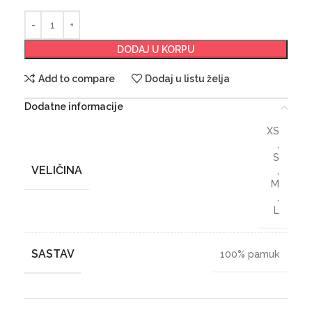
DODAJ U KORPU
Add to compare
Dodaj u listu želja
Dodatne informacije
XS
,
S
VELIČINA
,
M
,
L
SASTAV
100% pamuk