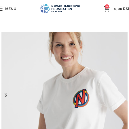
0
MENU
0,00
RS