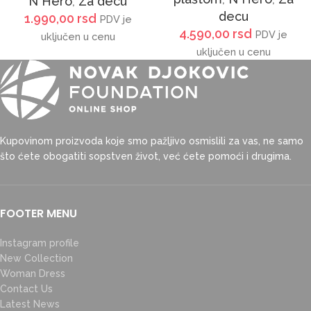
N Hero
,
Za decu
decu
1.990,00
rsd
PDV je
4.590,00
rsd
PDV je
uključen u cenu
uključen u cenu
Kupovinom proizvoda koje smo pažljivo osmislili za vas, ne samo
što ćete obogatiti sopstven život, već ćete pomoći i drugima.
FOOTER MENU
Instagram profile
New Collection
Woman Dress
Contact Us
Latest News