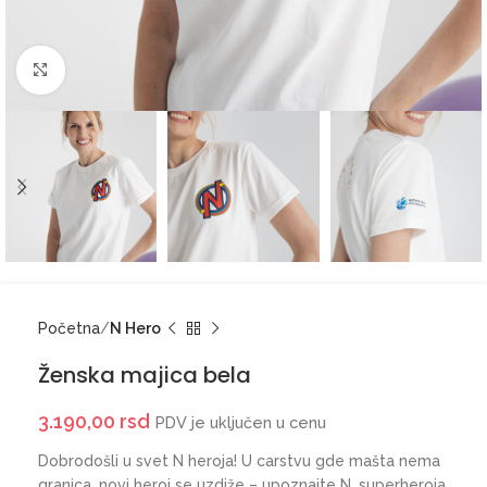
Click to enlarge
Početna
N Hero
Ženska majica bela
3.190,00
rsd
PDV je uključen u cenu
Dobrodošli u svet N heroja! U carstvu gde mašta nema
granica, novi heroj se uzdiže – upoznajte N, superheroja