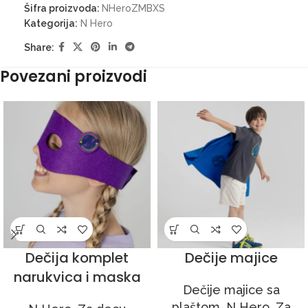
Šifra proizvoda:
NHeroZMBXS
Kategorija:
N Hero
Share:
Povezani proizvodi
Dečija komplet
Dečije majice
narukvica i maska
Dečije majice sa
plaštom
,
N Hero
,
Za