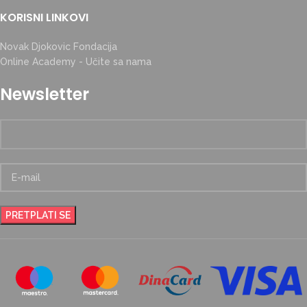
KORISNI LINKOVI
Novak Djokovic Fondacija
Online Academy - Učite sa nama
Newsletter