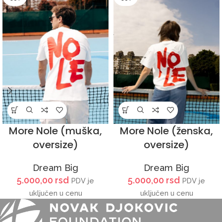
More Nole (muška,
More Nole (ženska,
oversize)
oversize)
Dream Big
Dream Big
5.000,00
rsd
5.000,00
rsd
PDV je
PDV je
uključen u cenu
uključen u cenu