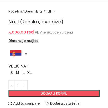
Početna
Dream Big
No. 1 (ženska, oversize)
5.000,00
rsd
PDV je uključen u cenu
Dimenzije majice
VELIČINA
S
M
L
XL
DODAJ U KORPU
Add to compare
Dodaj u listu želja