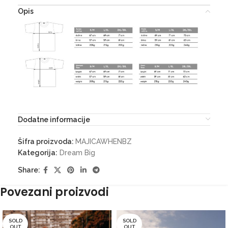
Opis
Dodatne informacije
Šifra proizvoda:
MAJICAWHENBZ
Kategorija:
Dream Big
Share:
Povezani proizvodi
SOLD
SOLD
OUT
OUT