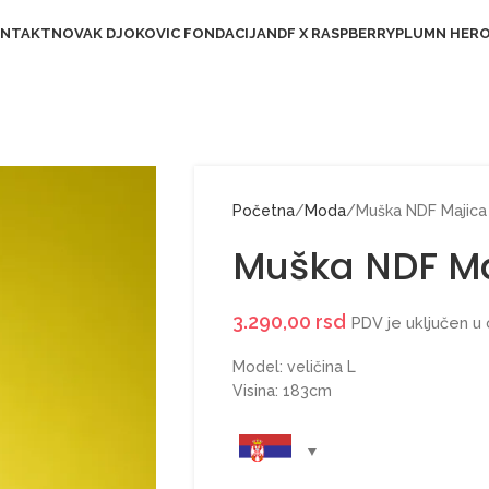
NTAKT
NOVAK DJOKOVIC FONDACIJA
NDF X RASPBERRYPLUM
N HER
Početna
Moda
Muška NDF Majica
Muška NDF Ma
3.290,00
rsd
PDV je uključen u
Model: veličina L
Visina: 183cm