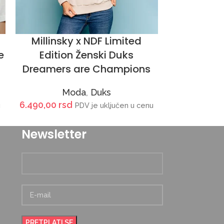
Millinsky x NDF Limited
Muška ND
e
Edition Ženski Duks
D
Dreamers are Champions
3.790,00
rs
Moda
,
Duks
6.490,00
rsd
u
PDV je uključen u cenu
Newsletter