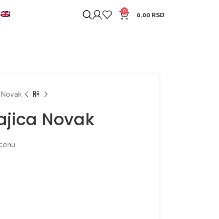
0
O
0,00
RSD
 Novak
jica Novak
 cenu