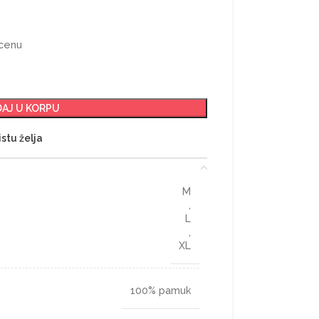
 cenu
AJ U KORPU
istu želja
M
,
L
,
XL
100% pamuk