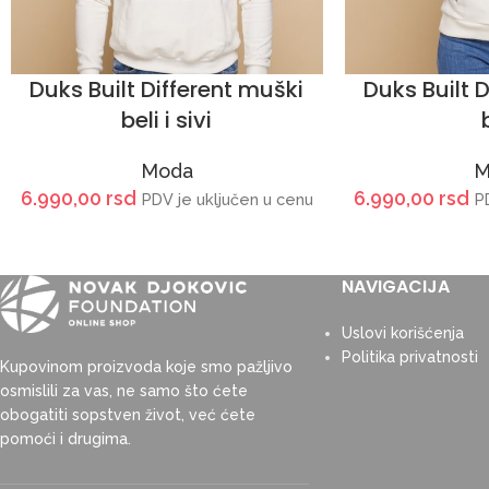
Duks Built Different muški
Duks Built D
beli i sivi
Moda
M
6.990,00
rsd
6.990,00
rsd
PDV je uključen u cenu
P
NAVIGACIJA
Uslovi korišćenja
Politika privatnosti
Kupovinom proizvoda koje smo pažljivo
osmislili za vas, ne samo što ćete
obogatiti sopstven život, već ćete
pomoći i drugima.