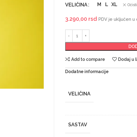
M
L
XL
VELIČINA
Očisti
3.290,00
rsd
PDV je uključen u
DOD
Add to compare
Dodaj u l
Dodatne informacije
VELIČINA
SASTAV