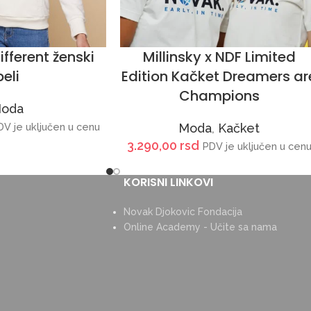
ifferent ženski
Millinsky x NDF Limited
beli
Edition Kačket Dreamers ar
Champions
oda
DV je uključen u cenu
Moda
,
Kačket
3.290,00
rsd
PDV je uključen u cen
KORISNI LINKOVI
Novak Djokovic Fondacija
Online Academy - Učite sa nama