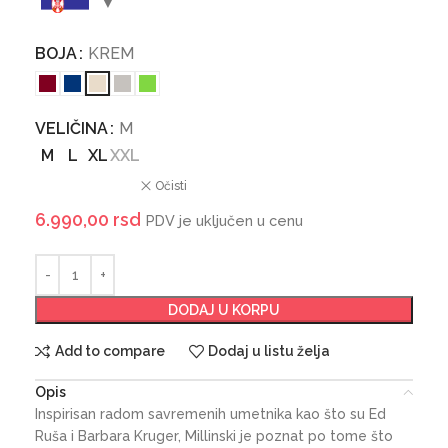
BOJA
KREM
VELIČINA
M
M
L
XL
XXL
Očisti
6.990,00
rsd
PDV je uključen u cenu
DODAJ U KORPU
Add to compare
Dodaj u listu želja
Opis
Inspirisan radom savremenih umetnika kao što su Ed
Ruša i Barbara Kruger, Millinski je poznat po tome što