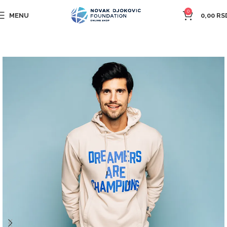
0
MENU
0,00
RS