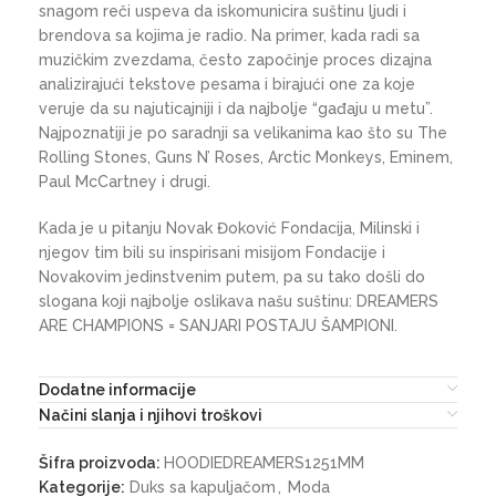
snagom reči uspeva da iskomunicira suštinu ljudi i
brendova sa kojima je radio. Na primer, kada radi sa
muzičkim zvezdama, često započinje proces dizajna
analizirajući tekstove pesama i birajući one za koje
veruje da su najuticajniji i da najbolje “gađaju u metu”.
Najpoznatiji je po saradnji sa velikanima kao što su The
Rolling Stones, Guns N’ Roses, Arctic Monkeys, Eminem,
Paul McCartney i drugi.
Kada je u pitanju Novak Đoković Fondacija, Milinski i
njegov tim bili su inspirisani misijom Fondacije i
Novakovim jedinstvenim putem, pa su tako došli do
slogana koji najbolje oslikava našu suštinu: DREAMERS
ARE CHAMPIONS = SANJARI POSTAJU ŠAMPIONI.
Dodatne informacije
Načini slanja i njihovi troškovi
Šifra proizvoda:
HOODIEDREAMERS1251MM
Kategorije:
Duks sa kapuljačom
,
Moda