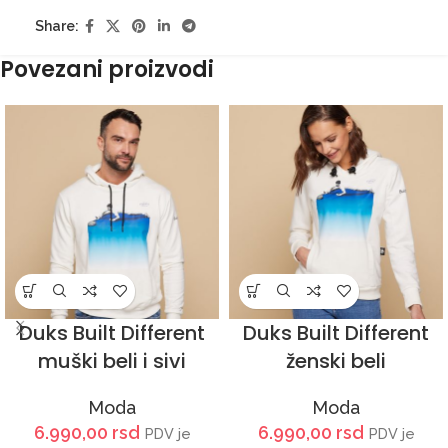
Share:
Povezani proizvodi
Duks Built Different
Duks Built Different
muški beli i sivi
ženski beli
Moda
Moda
6.990,00
rsd
6.990,00
rsd
PDV je
PDV je