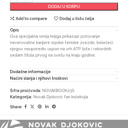
DODAJ U KORPU
Add to compare
Dodaj u listu želja
Opis
Ova specijalna serija knjiga prikazuje putovanje
neverovatne karijere srpske teniske zvezde, beležeći
njegov neuporediv uspon na vrh ATP liste i rekordnih
sedam titula prvog na svetu na kraju godine.
Dodatne informacije
Načini slanja i njihovi troškovi
Šifra proizvoda:
NOVAKBOOK23S
Kategorija:
Novak Djokovic fan kolekcija
Share: