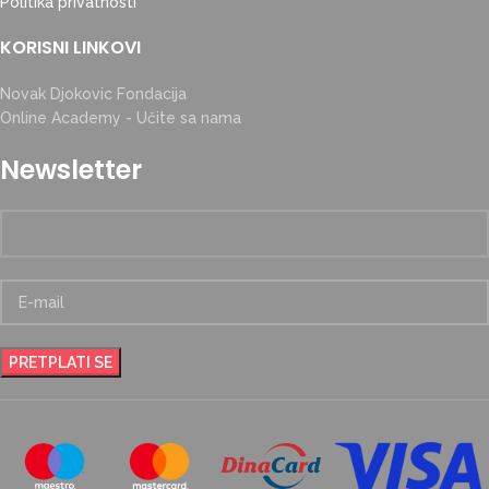
Politika privatnosti
KORISNI LINKOVI
Novak Djokovic Fondacija
Online Academy - Učite sa nama
Newsletter