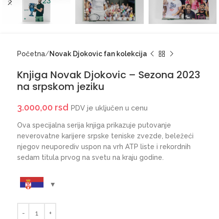
Početna
Novak Djokovic fan kolekcija
Knjiga Novak Djokovic – Sezona 2023
na srpskom jeziku
3.000,00
rsd
PDV je uključen u cenu
Ova specijalna serija knjiga prikazuje putovanje
neverovatne karijere srpske teniske zvezde, beležeći
njegov neuporediv uspon na vrh ATP liste i rekordnih
sedam titula prvog na svetu na kraju godine.