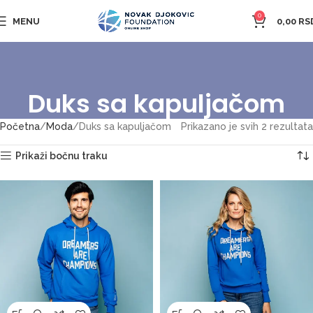
0
MENU
0,00
RS
Duks sa kapuljačom
Početna
Moda
Duks sa kapuljačom
Prikazano je svih 2 rezultata
Prikaži bočnu traku