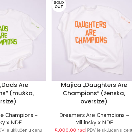
SOLD
OUT
„Dads Are
Majica „Daughters Are
s“ (muška,
Champions“ (ženska,
rsize)
oversize)
e Champions –
Dreamers Are Champions –
sky x NDF
Millinsky x NDF
5.000,00
rsd
DV je uključen u cenu
PDV je uključen u cen