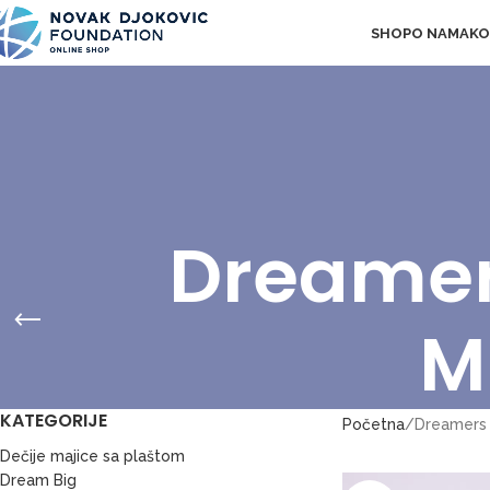
SHOP
O NAMA
KO
Dreamer
M
KATEGORIJE
Početna
Dreamers 
Dečije majice sa plaštom
Dream Big