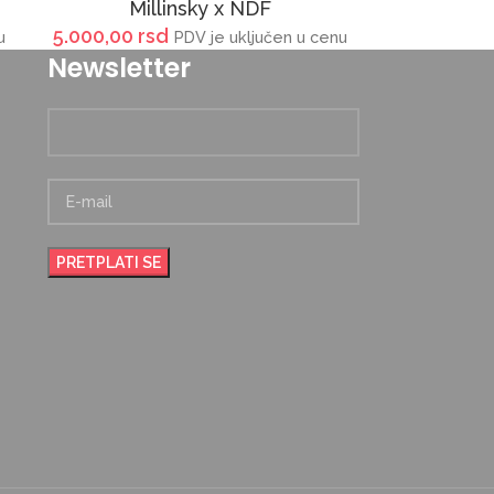
Millinsky x NDF
5.000,00
rsd
u
PDV je uključen u cenu
Newsletter