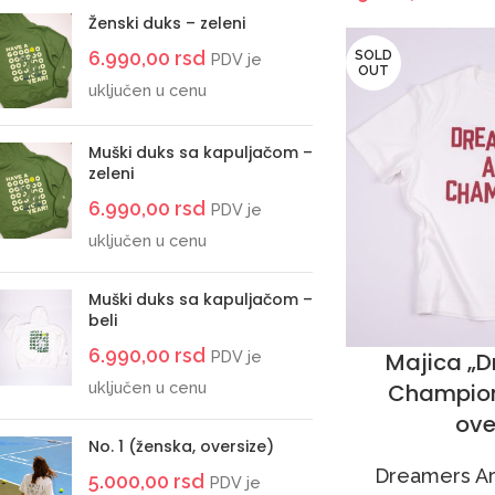
Ženski duks – zeleni
6.990,00
rsd
SOLD
PDV je
OUT
uključen u cenu
Muški duks sa kapuljačom –
zeleni
6.990,00
rsd
PDV je
uključen u cenu
Muški duks sa kapuljačom –
beli
6.990,00
rsd
PDV je
Majica „D
uključen u cenu
Champion
ove
No. 1 (ženska, oversize)
Dreamers Ar
5.000,00
rsd
PDV je