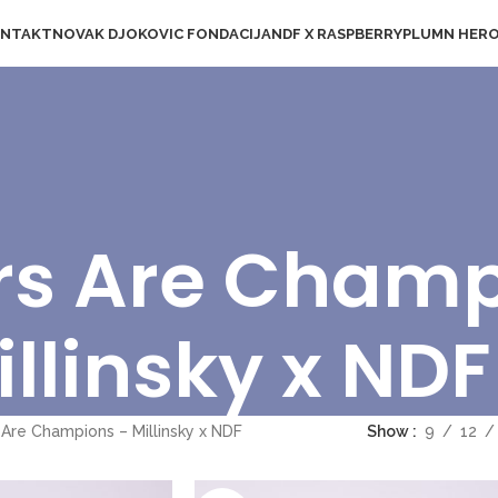
NTAKT
NOVAK DJOKOVIC FONDACIJA
NDF X RASPBERRYPLUM
N HER
s Are Champ
illinsky x NDF
Are Champions – Millinsky x NDF
Show
9
12