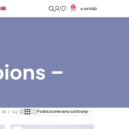
0
O
0,00
RSD
ions –
18
24