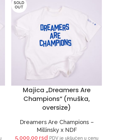
SOLD
OUT
Majica „Dreamers Are
Champions“ (muška,
oversize)
Dreamers Are Champions –
Millinsky x NDF
5.000,00
rsd
u
PDV je uključen u cenu