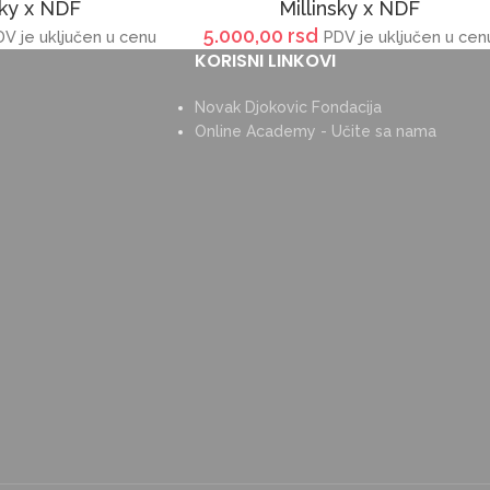
sky x NDF
Millinsky x NDF
5.000,00
rsd
DV je uključen u cenu
PDV je uključen u cen
KORISNI LINKOVI
Novak Djokovic Fondacija
Online Academy - Učite sa nama