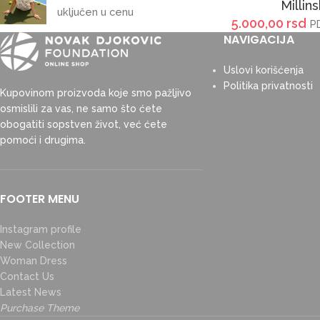
Millin
uključen u cenu
5.000,00
rsd
P
NAVIGACIJA
Uslovi korišćenja
Politika privatnosti
Kupovinom proizvoda koje smo pažljivo
osmislili za vas, ne samo što ćete
obogatiti sopstven život, već ćete
pomoći i drugima.
FOOTER MENU
Instagram profile
New Collection
Woman Dress
Contact Us
Latest News
Purchase Theme