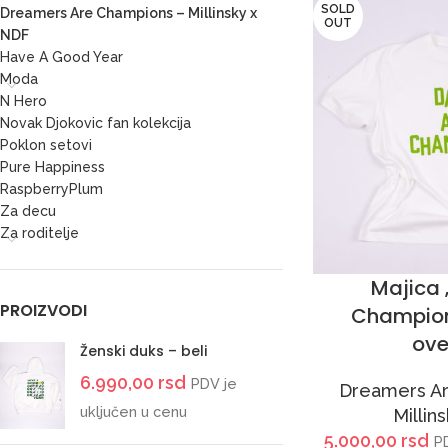
SOLD
Dreamers Are Champions – Millinsky x
OUT
NDF
Have A Good Year
Moda
N Hero
Novak Djokovic fan kolekcija
Poklon setovi
Pure Happiness
RaspberryPlum
Za decu
Za roditelje
Majica 
PROIZVODI
Champion
ove
Ženski duks – beli
6.990,00
rsd
PDV je
Dreamers Ar
uključen u cenu
Millin
5.000,00
rsd
P