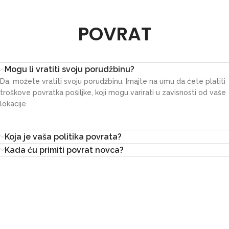
POVRAT
Mogu li vratiti svoju porudžbinu?
Da, možete vratiti svoju porudžbinu. Imajte na umu da ćete platiti
troškove povratka pošiljke, koji mogu varirati u zavisnosti od vaše
lokacije.
Koja je vaša politika povrata?
Kada ću primiti povrat novca?