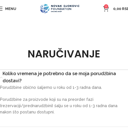
0
MENU
0,00
RS
NARUČIVANJE
Koliko vremena je potrebno da se moja porudžbina
dostavi?
Porudžbine obično šaljemo u roku od 1-3 radna dana.
Porudžbine za proizvode koji su na preorder fazi
(rezervaciji/prednarudžbini) šalju se u roku od 1-3 radna dana
nakon što postanu dostupni.